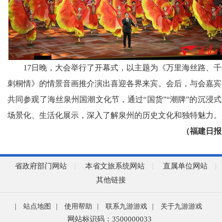
17日晚，大会举行了开幕式，以主题为《万里海丝路、千
刺桐情》的情景音画推介演出喜迎各界来宾。会后，与会嘉宾
共同参观了海丝泉州国潮文化节，通过“国货”“潮牌”的沉浸
场景化、生活化展示，深入了解泉州的历史文化和独特魅力。
（福建日报
省政府部门网站
本省文旅系统网站
直属单位网站
其他链接
|
站点地图
|
使用帮助
|
联系九游游戏
|
关于九游游戏
网站标识码：3500000033